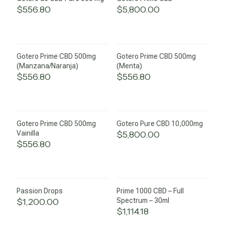
$
556.80
$
5,800.00
Gotero Prime CBD 500mg
Gotero Prime CBD 500mg
(Manzana/Naranja)
(Menta)
$
556.80
$
556.80
Sold
out
Gotero Prime CBD 500mg
Gotero Pure CBD 10,000mg
Vainilla
$
5,800.00
$
556.80
Passion Drops
Prime 1000 CBD – Full
$
1,200.00
Spectrum – 30ml
$
1,114.18