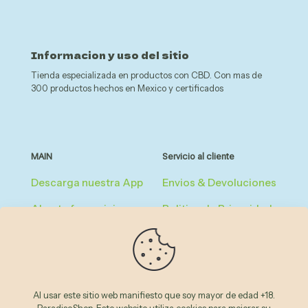
Informacion y uso del sitio
Tienda especializada en productos con CBD. Con mas de
300 productos hechos en Mexico y certificados
MAIN
Servicio al cliente
Descarga nuestra App
Envios & Devoluciones
Abre tu franquicia
Politica de Privacidad
Registrate como
Términos &
miembro del club
Condiciones
Reglas de Afiliados
Al usar este sitio web manifiesto que soy mayor de edad +18.
Legal & FAQ