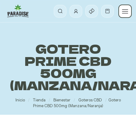
GOTERO
PRIME CBD
500MG
(MANZANA/NAR
Inicio
/
Tienda
/
Bienestar
/
Goteros CBD
/
Gotero
Prime CBD 500mg (Manzana/Naranja)