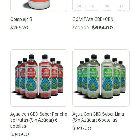
Complejo B
GOMITA💤 CBD+CBN
Original
Current
$
255.20
$
684.00
$
900.00
price
price
was:
is:
$900.00.
$684.00.
Agua con CBD Sabor Ponche
Agua Con CBD Sabor Lima
de frutas (Sin Azúcar) 6
(Sin Azúcar) 6 botellas
botellas
$
348.00
$
348.00