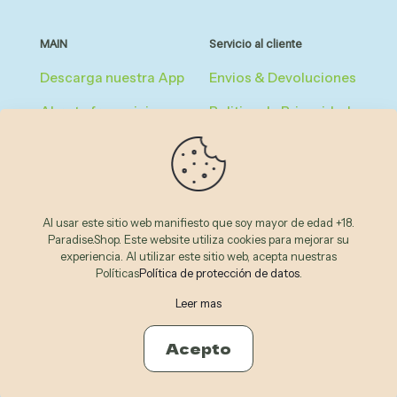
MAIN
Servicio al cliente
Descarga nuestra App
Envios & Devoluciones
Abre tu franquicia
Politica de Privacidad
Registrate como
Términos &
miembro del club
Condiciones
Reglas de Afiliados
Al usar este sitio web manifiesto que soy mayor de edad +18.
Legal & FAQ
Paradise.Shop. Este website utiliza cookies para mejorar su
experiencia. Al utilizar este sitio web, acepta nuestras
Políticas
Política de protección de datos
.
© 2026
Paradise Shop
by
Inflor
| All Rights Reserved
Leer mas
Acepto