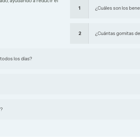
ado, ayudando a reducir el
1
¿Cuáles son los bene
2
¿Cuántas gomitas de
todos los días?
o?