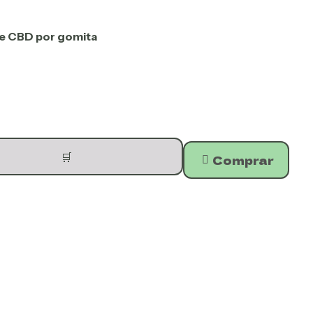
de CBD por gomita
🛒
Comprar