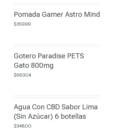
Pomada Gamer Astro Mind
$
359.99
Gotero Paradise PETS
Gato 800mg
$
663.04
Agua Con CBD Sabor Lima
(Sin Azúcar) 6 botellas
$
348.00