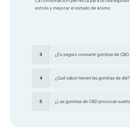
La combinación perfecta para un día equilibr
estrés y mejorar el estado de ánimo.
3
¿Es seguro consumir gomitas de CBD 
4
¿Qué sabor tienen las gomitas de día?
5
¿Las gomitas de CBD provocan sueñ