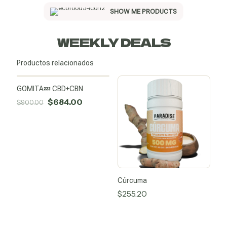
SHOW ME PRODUCTS
WEEKLY DEALS
Productos relacionados
Sold
out
GOMITA💤 CBD+CBN
SALE -24%
Original
Current
$
684.00
$
900.00
price
price
was:
is:
$900.00.
$684.00.
Cúrcuma
$
255.20