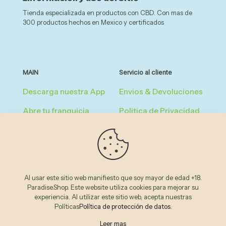
Tienda especializada en productos con CBD. Con mas de
300 productos hechos en Mexico y certificados
MAIN
Servicio al cliente
Descarga nuestra App
Envios & Devoluciones
Abre tu franquicia
Politica de Privacidad
Registrate como
Términos &
miembro del club
Condiciones
Reglas de Afiliados
Al usar este sitio web manifiesto que soy mayor de edad +18.
Legal & FAQ
Paradise.Shop. Este website utiliza cookies para mejorar su
experiencia. Al utilizar este sitio web, acepta nuestras
Políticas
Política de protección de datos
.
© 2026
Paradise Shop
by
Inflor
| All Rights Reserved
Leer mas