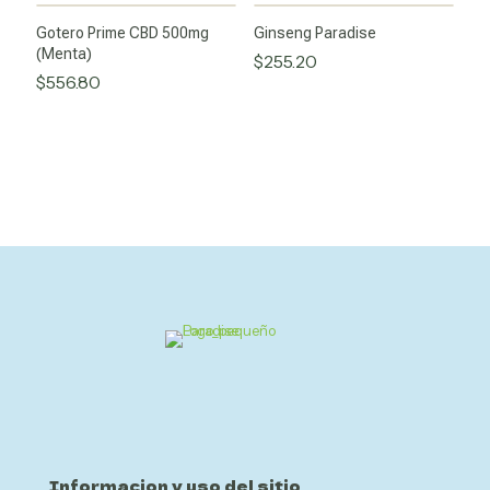
Gotero Prime CBD 500mg
Ginseng Paradise
(Menta)
$
255.20
$
556.80
Informacion y uso del sitio