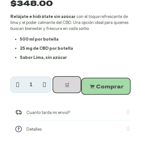
$
348.00
Relájate e hidrátate sin azúcar
con el toque refrescante de
lima y el poder calmante del CBD. Una opción ideal para quienes
buscan bienestar y frescura en cada sorbo.
500 ml por botella
25 mg de CBD por botella
Sabor Lima, sin azúcar
Agua
🛒
Con
Comprar
CBD
Sabor
Lima
(Sin
Cuanto tarda mi envio?
Azúcar)
6
botellas
Detalles
cantidad