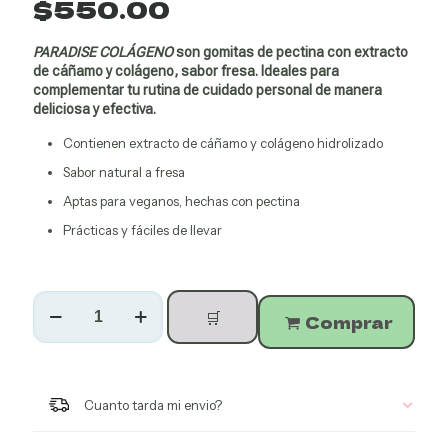
$
550.00
PARADISE COLÁGENO
son gomitas de pectina con extracto
de cáñamo y colágeno, sabor fresa. Ideales para
complementar tu rutina de cuidado personal de manera
deliciosa y efectiva.
Contienen extracto de cáñamo y colágeno hidrolizado
Sabor natural a fresa
Aptas para veganos, hechas con pectina
Prácticas y fáciles de llevar
Gomitas
🛒
de
Comprar
Colageno
CBD
Paradise
cantidad
Cuanto tarda mi envio?